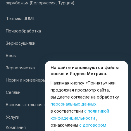
зарубежья (Белоруссия, Турция).
Техника JUMIL
Почвообработка
Зерносушилки
Весы
На сайте используются файлы
Зерноочистка
cookie и Яндекс Метрика.
Нории и конвейеры
Нажимая кнопку «Принять» или
продолжая просмотр сайта,
Сеялки
вы даете согласие на обработку
персональных данных
Вспомогательная техника
в соответствии
с политикой
Услуги
конфиденциальности
,
ознакомлены
с договором
Компания