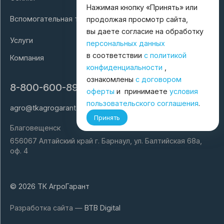
Нажимая кнопку «Принять» или
Вспомогательная техника
продолжая просмотр сайта,
вы даете согласие на обработку
Услуги
персональных данных
в соответствии
с политикой
Компания
конфиденциальности
,
ознакомлены
с договором
8-800-600-8998
оферты
и принимаете
условия
пользовательского соглашения
.
agro@tkagrogarant.ru
Принять
Благовещенск
656067 Алтайский край г. Барнаул, ул. Балтийская 68а,
оф. 4
© 2026 ТК АгроГарант
Разработка сайта —
BTB Digital