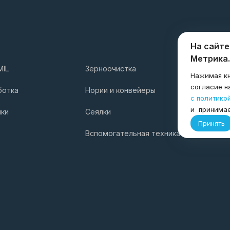
На сайте
Метрика.
MIL
Зерноочистка
Услуги
Нажимая кн
Компани
согласие н
ботка
Нории и конвейеры
с политико
и принима
лки
Сеялки
Принять
Вспомогательная техника