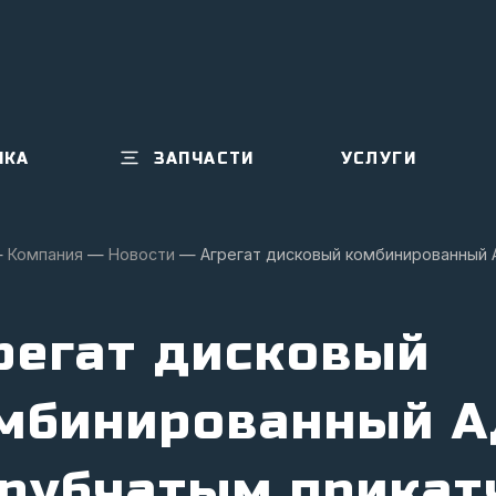
ИКА
ЗАПЧАСТИ
УСЛУГИ
—
Компания
—
Новости
—
Агрегат дисковый комбинированный 
регат дисковый
мбинированный А
трубчатым прика