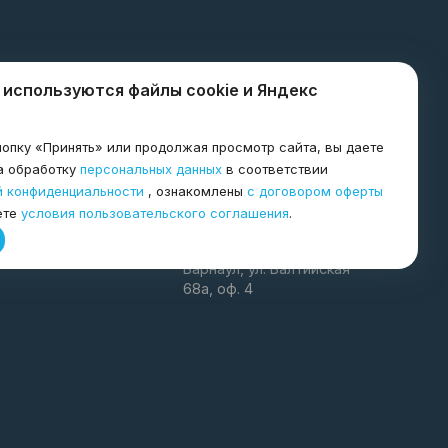
 используются файлы cookie и Яндекс
8-800-600-8998
опку «Принять» или продолжая просмотр сайта, вы даете
я
а обработку
персональных данных
в соответствии
agro@tkagrogarant.ru
й конфиденциальности
, ознакомлены
с договором оферты
ете
условия пользовательского соглашения
.
Благовещенск
656067 Алтайский край г.
Барнаул, ул. Балтийская
68а, оф. 4