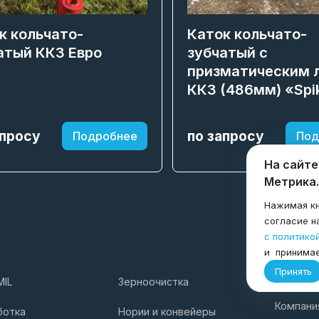
к кольчато-
Каток кольчато-
атый ККЗ Евро
зубчатый с
призматическим 
ККЗ (486мм) «Spi
апросу
по запросу
Подробнее
Под
На сайте
Метрика.
Нажимая кн
согласие н
с политико
и принима
Принять
MIL
Зерноочистка
Услуги
Компани
ботка
Нории и конвейеры