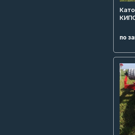
Като
КИП
по з