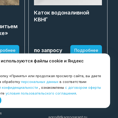
Каток водоналивной
КВНГ
литьем
ke»
по запросу
робнее
Подробнее
 используются файлы cookie и Яндекс
опку «Принять» или продолжая просмотр сайта, вы даете
а обработку
персональных данных
в соответствии
й конфиденциальности
, ознакомлены
с договором оферты
ете
условия пользовательского соглашения
.
8-800-600-8998
я
agro@tkagrogarant.ru