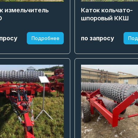
к измельчитель
Каток кольчато-
О
шпоровый ККШ
апросу
по запросу
Подробнее
Под